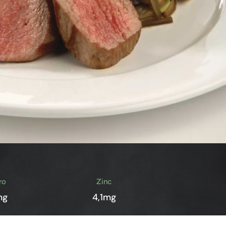
ro
Zinc
mg
4,1mg