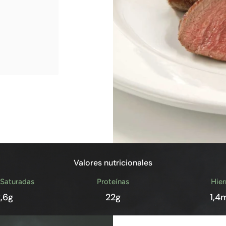
Valores nutricionales
 Saturadas
Proteínas
Hier
2,6g
22g
1,4