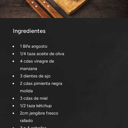
Ingredientes
1 Bife angosto
1/4 taza aceite de oliva
4 cdas vinagre de
manzana
3 dientes de ajo
2 cdas pimienta negra
molida
3 cdas de miel
1/2 taza kétchup
2cm jengibre fresco
rallado