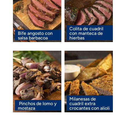
Colita de cuadril
Bife angosto con
con manteca de
salsa barbacoa
hierbas
Milanesas de
Pinchos de lomo y
cuadril extra
mostaza
crocantes con alioli