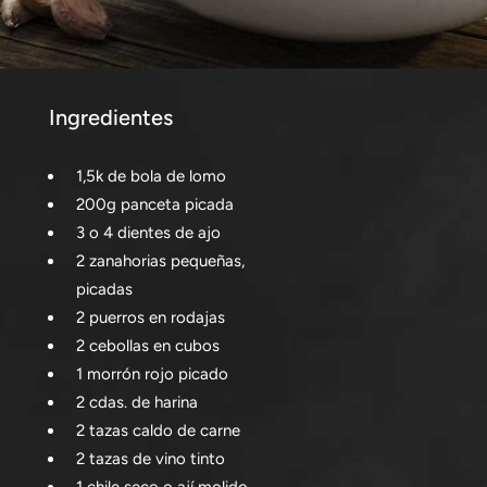
Ingredientes
1,5k de bola de lomo
200g panceta picada
3 o 4 dientes de ajo
2 zanahorias pequeñas,
picadas
2 puerros en rodajas
2 cebollas en cubos
1 morrón rojo picado
2 cdas. de harina
2 tazas caldo de carne
2 tazas de vino tinto