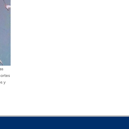
as
cortes
os y