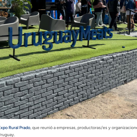
 Expo Rural Prado
, que reunió a empresas, productoras/es y organizacion
 Uruguay.