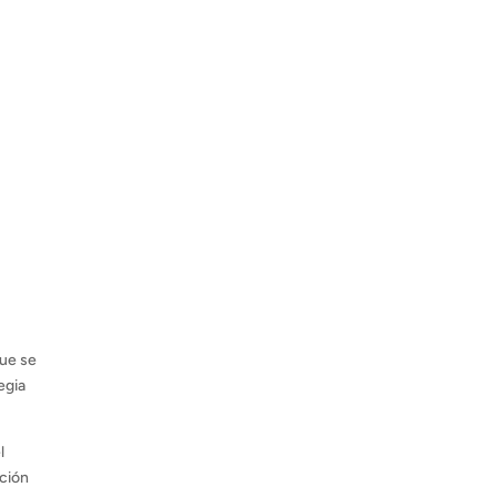
que se
egia
l
cción