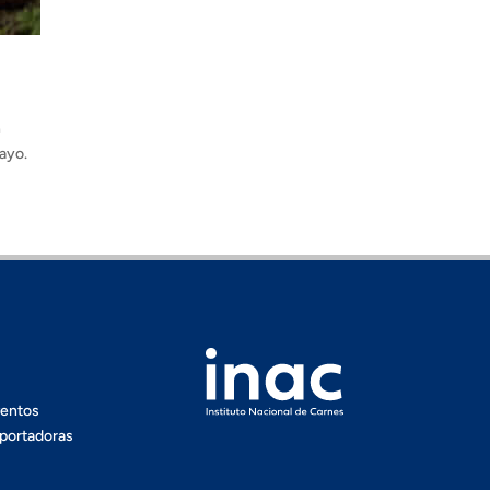
n
uayo.
ventos
portadoras