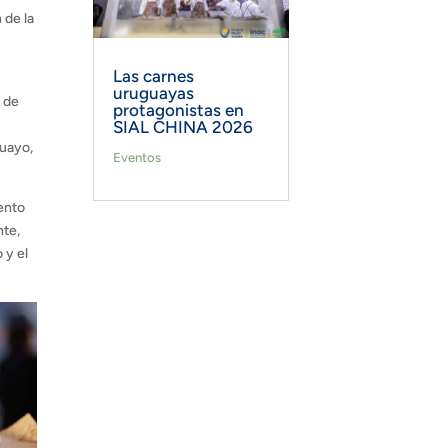
 de la
Las carnes
uruguayas
a de
protagonistas en
l
SIAL CHINA 2026
guayo,
Eventos
vento
nte,
 y el