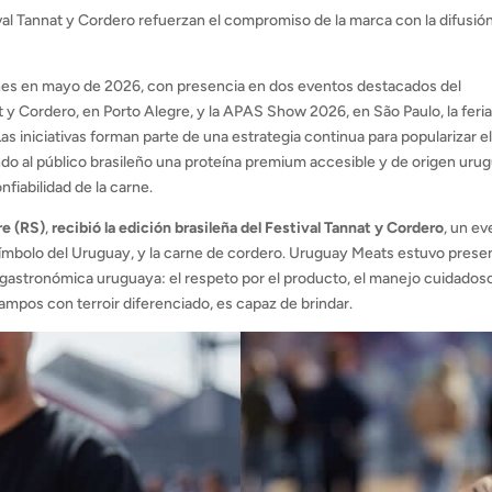
al Tannat y Cordero refuerzan el compromiso de la marca con la difusión
ones en mayo de 2026, con presencia en dos eventos destacados del
at y Cordero, en Porto Alegre, y la APAS Show 2026, en São Paulo, la feri
s iniciativas forman parte de una estrategia continua para popularizar e
do al público brasileño una proteína premium accesible y de origen uru
nfiabilidad de la carne.
re (RS)
,
recibió la edición brasileña del Festival Tannat y Cordero
, un e
 símbolo del Uruguay, y la carne de cordero. Uruguay Meats estuvo prese
 gastronómica uruguaya: el respeto por el producto, el manejo cuidadoso
campos con terroir diferenciado, es capaz de brindar.