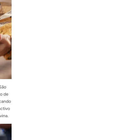
 São
go de
rcando
activo
vina.