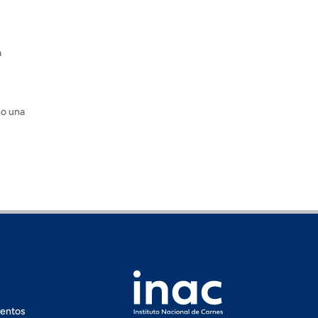
a
no una
ventos