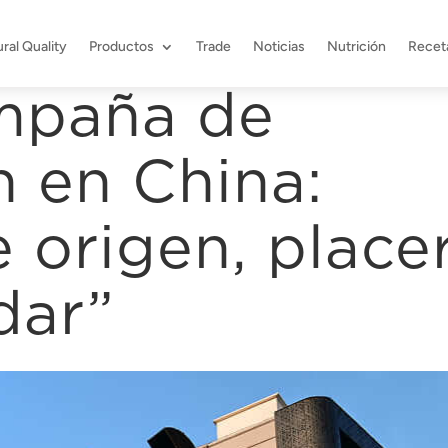
ral Quality
Productos
Trade
Noticias
Nutrición
Recet
mpaña de
 en China:
 origen, place
dar”