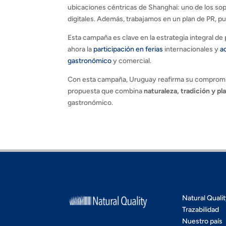
ubicaciones céntricas de Shanghai: uno de los sopo
digitales. Además, trabajamos en un plan de PR, p
Esta campaña es clave en la estrategia integral d
ahora la
participación en ferias
internacionales y
a
gastronómico
y comercial.
Con esta campaña, Uruguay reafirma su compromiso
propuesta que combina
naturaleza, tradición y pl
gastronómico.
Natural Quali
Trazabilidad
Nuestro país