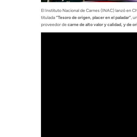
El Instituto Nacional de Carnes (INAC) lanzó en 
titulada
“Tesoro de origen, placer en el paladar”
, 
proveedor de
carne de alto valor y calidad, y de 