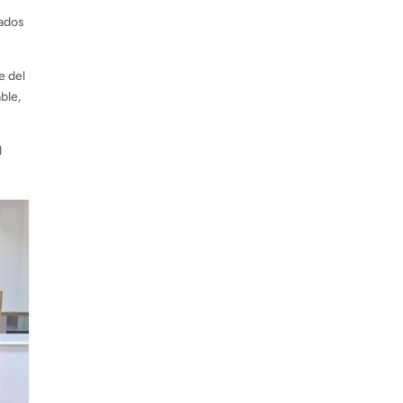
zados
e del
ble,
l