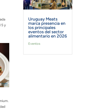
Uruguay Meats
cada
marca presencia en
 5 y
los principales
e
eventos del sector
alimentario en 2026
Eventos
emium.
idad