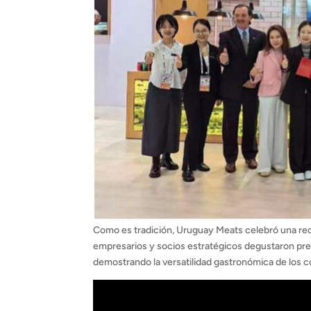
Como es tradición, Uruguay Meats celebró una rec
empresarios y socios estratégicos degustaron prep
demostrando la versatilidad gastronómica de los 