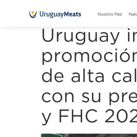
Nuestro País
Natu
Uruguay i
promoción
de alta ca
con su pre
y FHC 20