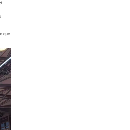
od
d
io que