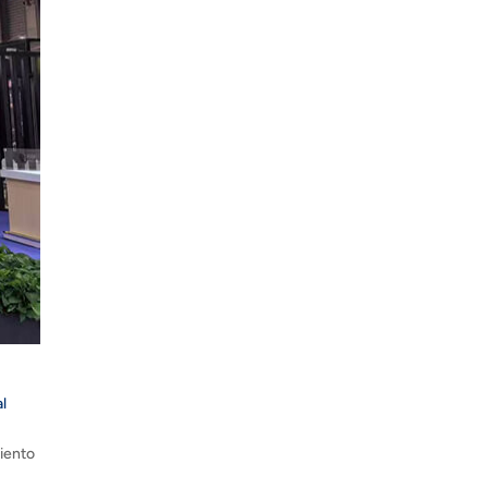
l
iento