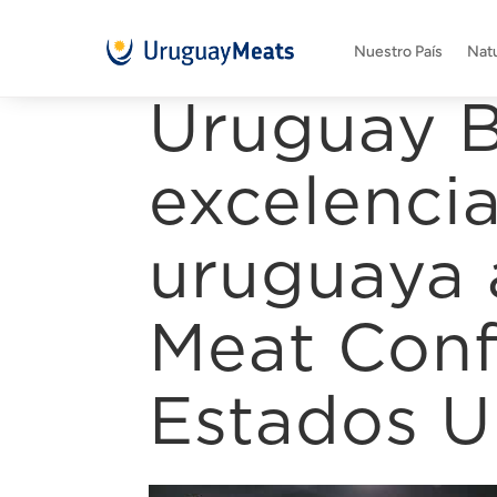
Nuestro País
Natu
Uruguay Be
excelencia
uruguaya 
Meat Conf
Estados U