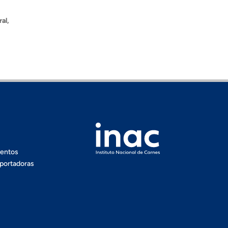
al,
ventos
portadoras