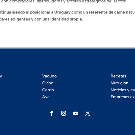
con compradores, distribuidores y actores estratégicos del sector.
ontinúa siendo el posicionar a Uruguay como un referente de carne natur
ndares exigentes y con una identidad propia.
ty
Vacuno
Recetas
Ovino
Nutrición
Cerdo
Noticias y e
Ave
Empresas ex