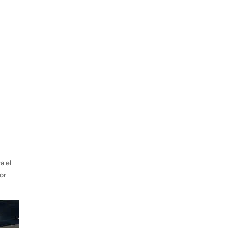
a el
lor