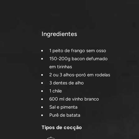
Ingredientes
1 peito de frango sem osso
150-200g bacon defumado
em tirinhas
2 ou 3 alhos-poró em rodelas
3 dentes de alho
1 chile
600 ml de vinho branco
Sal e pimenta
Purê de batata
Tipos de cocção