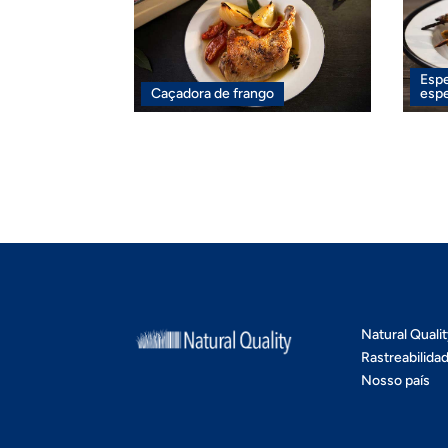
Espe
Caçadora de frango
espe
Natural Quali
Rastreabilida
Nosso país