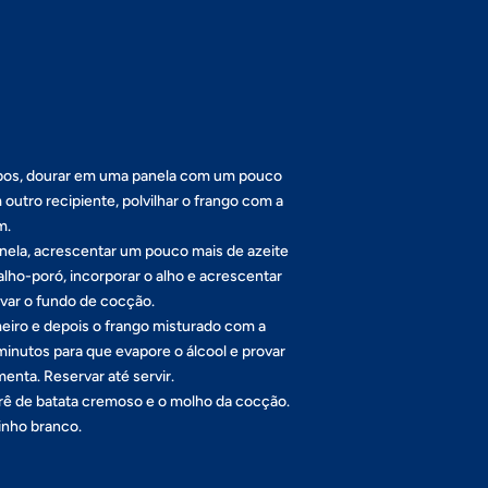
o
ubos, dourar em uma panela com um pouco
m outro recipiente, polvilhar o frango com a
m.
ela, acrescentar um pouco mais de azeite
alho-poró, incorporar o alho e acrescentar
evar o fundo de cocção.
meiro e depois o frango misturado com a
minutos para que evapore o álcool e provar
imenta. Reservar até servir.
 de batata cremoso e o molho da cocção.
inho branco.