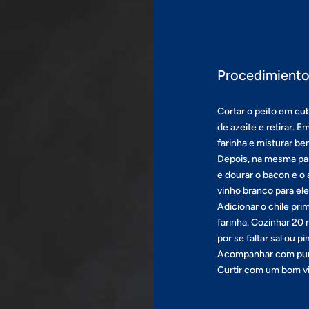
Procedimient
Cortar o peito em c
de azeite e retirar. E
farinha e misturar be
Depois, na mesma pan
e dourar o bacon e o 
vinho branco para el
Adicionar o chile pri
farinha. Cozinhar 20 
por se faltar sal ou p
Acompanhar com purê
Curtir com um bom v