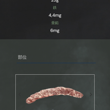
鉄
4,4mg
亜鉛
6mg
部位