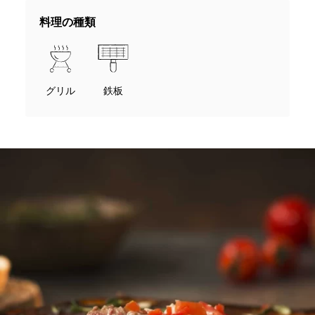
料理の種類
グリル
鉄板