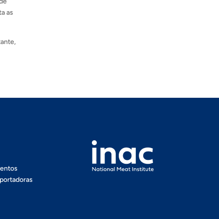
 de
ta as
ante,
ventos
portadoras