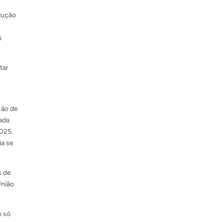
dução
s
.
tar
ção de
ada
025.
ia se
s de
União
o só