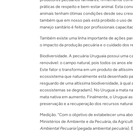
práticas de respeito e bem-estar animal. Esta con
animais tenham ótimas condições desde seu cres
também que em nosso país está proibido o uso de
manejo sanitário é feito por profissionais capacita
Também existe uma linha importante de ações para
o impacto da produção pecuária e o cuidado dos res
Biodiversidade. A pecuária Uruguaia possui uma car
renovável: o campo natural, pois todos os anos el
Este fator o transforma em um produto de altíssim
ecossistema que naturalmente está desenhado par
resguardo de uma altíssima biodiversidade, à qual 
ecossistemas se degradam). No Uruguai a mata nat
mata nativa em aumento. Finalmente, o Uruguai a
preservação e a recuperação dos recursos naturai
Medição. “Com o objetivo de estabelecer uma abo
Ministérios de Ambiente e da Pecuária, da Agricu
Ambiental Pecuaria
(pegada ambiental pecuária). Es