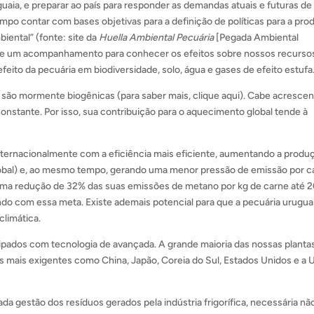
ia, e preparar ao país para responder as demandas atuais e futuras de
o contar com bases objetivas para a definição de políticas para a pro
biental” (fonte: site da
Huella Ambiental Pecuária
[Pegada Ambiental
ece um acompanhamento para conhecer os efeitos sobre nossos recurso
efeito da pecuária em biodiversidade, solo, água e gases de efeito estufa
são mormente biogênicas (para saber mais, clique aqui). Cabe acrescen
onstante. Por isso, sua contribuição para o aquecimento global tende à
ternacionalmente com a eficiência mais eficiente, aumentando a produ
lobal) e, ao mesmo tempo, gerando uma menor pressão de emissão por c
oma redução de 32% das suas emissões de metano por kg de carne até 2
ndo com essa meta. Existe ademais potencial para que a pecuária urugua
climática.
uipados com tecnologia de avançada. A grande maioria das nossas planta
s mais exigentes como China, Japão, Coreia do Sul, Estados Unidos e a 
a gestão dos resíduos gerados pela indústria frigorífica, necessária nã