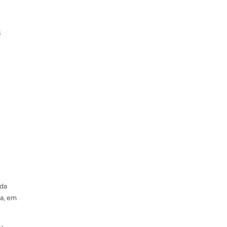
s
ada
ra, em