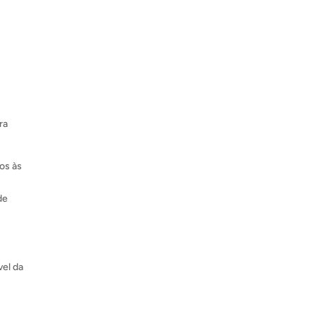
ra
dos às
de
vel da