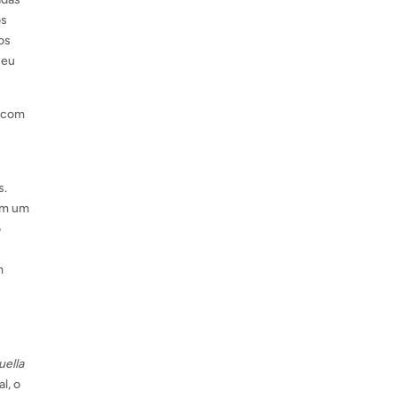
os
os
seu
s com
s.
 em um
o
m
uella
l, o