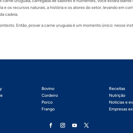
 carne uruguaia, carregada de sabores e nutrientes, você estará diante
a e os recursos naturais, a história e os atores do setor, levando em con
da cadeia.
ntexto. Então, provar a carne uruguaia é um momento único: nesse inst
ty
Bovino
Receitas
de
Cordeiro
Nutrição
Porco
Noticias e e
Frango
Empresas ex