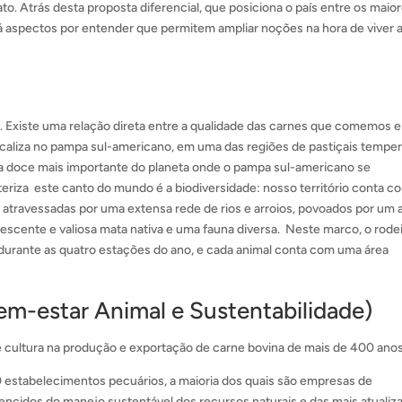
ato. Atrás desta proposta diferencial, que posiciona o país entre os maio
 aspectos por entender que permitem ampliar noções na hora de viver 
do. Existe uma relação direta entre a qualidade das carnes que comemos 
ocaliza no pampa sul-americano, em uma das regiões de pastiçais tempe
 doce mais importante do planeta onde o pampa sul-americano se
eriza este canto do mundo é a biodiversidade: nosso território conta c
 atravessadas por uma extensa rede de rios e arroios, povoados por um a
scente e valiosa mata nativa e uma fauna diversa. Neste marco, o rode
 durante as quatro estações do ano, e cada animal conta com uma área
em-estar Animal e Sustentabilidade)
 cultura na produção e exportação de carne bovina de mais de 400 anos
 estabelecimentos pecuários, a maioria dos quais são empresas de
encidos do manejo sustentável dos recursos naturais e das mais atualiz