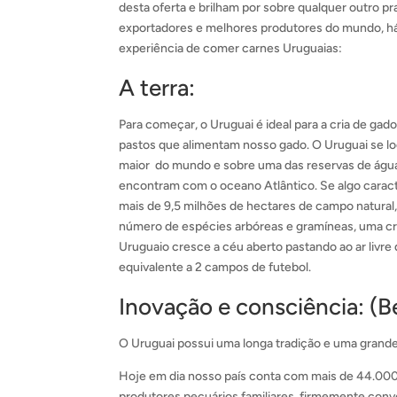
desta oferta e brilham por sobre qualquer outro pr
exportadores e melhores produtores do mundo, há
experiência de comer carnes Uruguaias:
A terra:
Para começar, o Uruguai é ideal para a cria de ga
pastos que alimentam nosso gado. O Uruguai se l
maior do mundo e sobre uma das reservas de água
encontram com o oceano Atlântico. Se algo caract
mais de 9,5 milhões de hectares de campo natural,
número de espécies arbóreas e gramíneas, uma cre
Uruguaio cresce a céu aberto pastando ao ar livre
equivalente a 2 campos de futebol.
Inovação e consciência: (B
O Uruguai possui uma longa tradição e uma grande
Hoje em dia nosso país conta com mais de 44.000
produtores pecuários familiares, firmemente conv