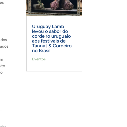
res
a
Uruguay Lamb
levou o sabor do
cordeiro uruguaio
e dos
aos festivais de
Tannat & Cordeiro
rados
no Brasil
om
Eventos
lto
io
.
adas