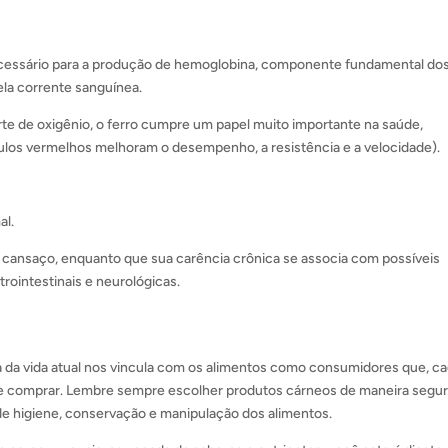
ecessário para a produção de hemoglobina, componente fundamental do
ela corrente sanguínea.
e de oxigênio, o ferro cumpre um papel muito importante na saúde,
bulos vermelhos melhoram o desempenho, a resistência e a velocidade).
al.
cansaço, enquanto que sua carência crônica se associa com possíveis
rointestinais e neurológicas.
ca da vida atual nos vincula com os alimentos como consumidores que, c
de comprar. Lembre sempre escolher produtos cárneos de maneira segu
de higiene, conservação e manipulação dos alimentos.