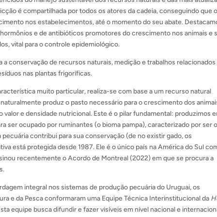
vicção é compartilhada por todos os atores da cadeia, conseguindo que 
cimento nos estabelecimentos, até o momento do seu abate. Destacam
 hormônios e de antibióticos promotores do crescimento nos animais e 
dos, vital para o controle epidemiológico.
 a conservação de recursos naturais, medição e trabalhos relacionado
íduos nas plantas frigoríficas.
acterística muito particular, realiza-se com base a um recurso natural
e naturalmente produz o pasto necessário para o crescimento dos animai
o valor e densidade nutricional. Este é o pilar fundamental: produzimos
a ser ocupado por ruminantes (o bioma pampa), caracterizado por ser 
a pecuária contribui para sua conservação (de no existir gado, os
iva está protegida desde 1987. Ele é o único país na América do Sul co
ssinou recentemente o Acordo de Montreal (2022) em que se procura a
s.
rdagem integral nos sistemas de produção pecuária do Uruguai, os
ltura e da Pesca conformaram uma Equipe Técnica Interinstitucional da
H
ta equipe busca difundir e fazer visíveis em nível nacional e internaciona