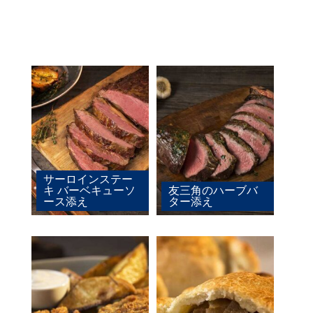
サーロインステー
キ バーベキューソ
友三角のハーブバ
ース添え
ター添え