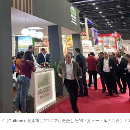
ード（Gulfood）見本市に2フロアに分散した96平方メートルのスタンド