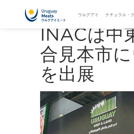
ウルグアイ
ナチュラル・
INACは
合見本市に
を出展