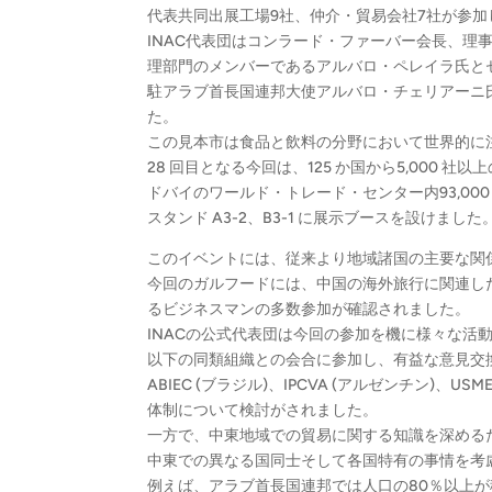
代表共同出展工場9社、仲介・貿易会社7社が参加
INAC代表団はコンラード・ファーバー会長、
理部門のメンバーであるアルバロ・ペレイラ氏と
駐アラブ首長国連邦大使アルバロ・チェリアーニ
た。
この見本市は食品と飲料の分野において世界的に
28 回目となる今回は、125 か国から5,000 
ドバイのワールド・トレード・センター内93,000
スタンド A3-2、B3-1 に展示ブースを設けました
このイベントには、従来より地域諸国の主要な関
今回のガルフードには、中国の海外旅行に関連し
るビジネスマンの多数参加が確認されました。
INACの公式代表団は今回の参加を機に様々な活
以下の同類組織との会合に参加し、有益な意見交
ABIEC (ブラジル)、IPCVA (アルゼンチン)、
体制について検討がされました。
一方で、中東地域での貿易に関する知識を深める
中東での異なる国同士そして各国特有の事情を考
例えば、アラブ首長国連邦では人口の80％以上が