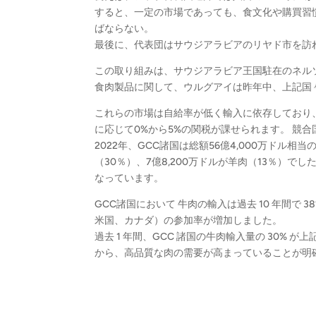
すると、一定の市場であっても、食文化や購買習
ばならない。
最後に、代表団はサウジアラビアのリヤド市を訪
この取り組みは、サウジアラビア王国駐在のネル
食肉製品に関して、ウルグアイは昨年中、上記国々
これらの市場は自給率が低く輸入に依存しており
に応じて0%から5%の関税が課せられます。 競
2022年、GCC諸国は総額56億4,000万ドル相
（30％）、7億8,200万ドルが羊肉（13％）
なっています。
GCC諸国において 牛肉の輸入は過去 10 年間で
米国、カナダ）の参加率が増加しました。
過去 1 年間、GCC 諸国の牛肉輸入量の 30%
から、高品質な肉の需要が高まっていることが明