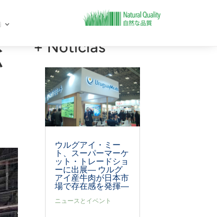
総
+ Noticias
ウルグアイ・ミー
ト、スーパーマーケ
ット・トレードショ
ーに出展― ウルグ
アイ産牛肉が日本市
場で存在感を発揮―
ニュースとイベント