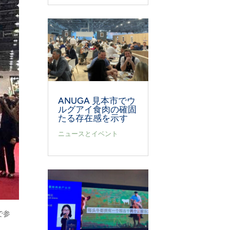
ANUGA 見本市でウ
ルグアイ食肉の確固
たる存在感を示す
ニュースとイベント
で参