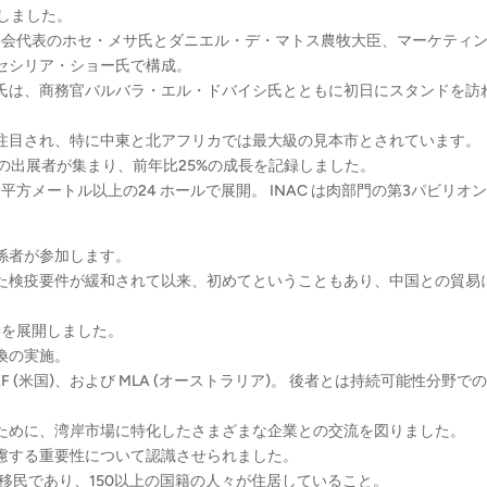
しました。
理事会代表のホセ・メサ氏とダニエル・デ・マトス農牧大臣、マーケティ
セシリア・ショー氏で構成。
氏は、商務官バルバラ・エル・ドバイシ氏とともに初日にスタンドを訪
注目され、特に中東と北アフリカでは最大級の見本市とされています。
社以上の出展者が集まり、前年比25%の成長を記録しました。
 平方メートル以上の24 ホールで展開。 INAC は肉部門の第3パビリオ
。
係者が参加します。
た検疫要件が緩和されて以来、初めてということもあり、中国との貿易
動を展開しました。
換の実施。
USMEF (米国)、および MLA (オーストラリア)。 後者とは持続可能性分野で
ために、湾岸市場に特化したさまざまな企業との交流を図りました。
慮する重要性について認識させられました。
移民であり、150以上の国籍の人々が住居していること。