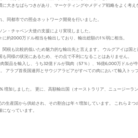
慣に大きなばらつきがあり、マーケティングやメディア戦略をよく考え
れ、同都市での照会ネットワーク開発を行いました。
ソン・チャベン大使の支援により実現しました。
に約2000万ドル相当を輸出しており、輸出総額の1％弱に相当。
、関税も比較的低いため魅力的な輸出先と言えます。 ウルグアイは国と
合国も同様の状況にあるため、その点で不利になることはありません。
当の肉製品を輸入し、うち32億ドルが鶏肉（57％）、16億6,000万ドルが
でした。 アラブ首長国連邦とサウジアラビアがすべての肉において輸入トッ
 38% 増加しました。 更に、高額輸出国（オーストラリア、ニュージーラ
 が上記の生産国から供給され、その割合は年々増加しています。 これら 2 つ
確になっています。