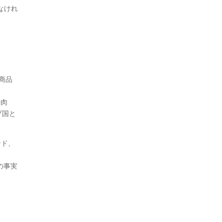
なけれ
商品
牛肉
プ国と
ンド、
の事実