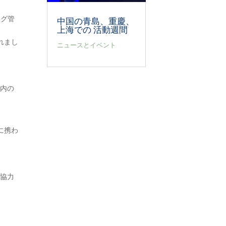
ング管
中国の青島、重慶、
上海での 活動週間
れまし
ニュースとイベント
ン内の
に携わ
の協力