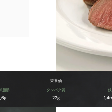
栄養価
和脂肪
タンパク質
鉄
2,6g
22g
1,4