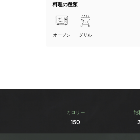
料理の種類
オーブン
グリル
カロリー
飽
150