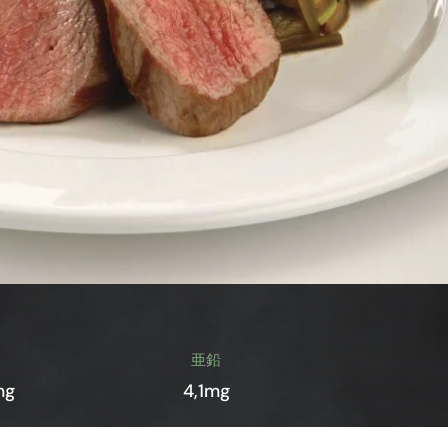
亜鉛
mg
4,1mg