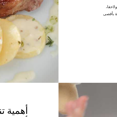
لاحقا،
ة بأقصى
أهمية ت