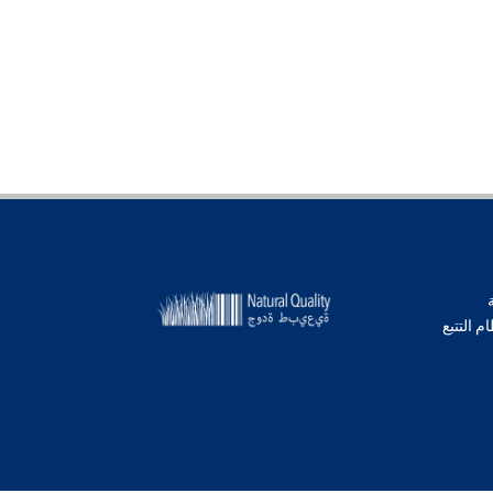
م التتبع