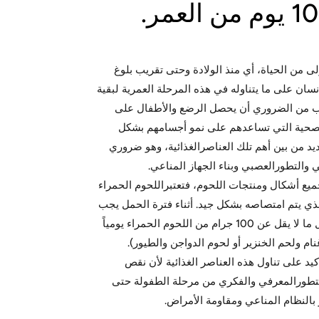
لى من الحياة، أي منذ الولادة وحتى تقريب بلوغ
إنسان على ما يتناوله في هذه المرحلة العمرية لبقية
بب من الضروري أن يحصل الرضع والأطفال على
الصحية التي تساعدهم على نمو أجسامهم بشكل
يد من بين أهم تلك العناصرالغذائية، وهو ضروري
ني والتطورالعصبي وبناء الجهاز المناعي.
ميع أشكال ومنتجات اللحوم، فتعتبراللحوم الحمراء
لذي يتم امتصاصه بشكل جيد. أثناء فترة الحمل يجب
على الأم أن تتناول ما لا يقل عن 100 جرام من اللحوم الحمراء يومياً
غنام ولحم الخنزير أو لحوم الدواجن والطيور).
كيد على تناول هذه العناصر الغذائية لأن نقص
لتطورالمعرفي والفكري من مرحلة الطفولة حتى
بالنظام المناعي ومقاومة الأمراض.