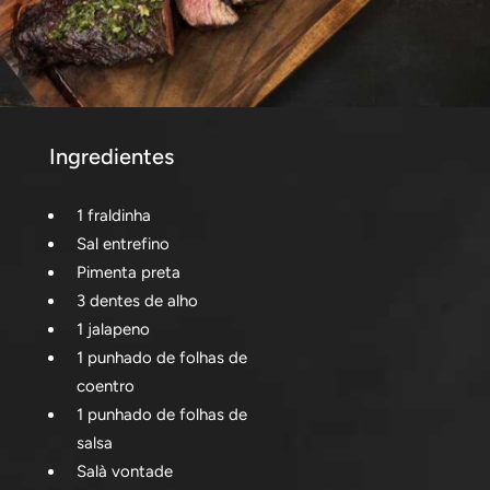
Ingredientes
1 fraldinha
Sal entrefino
Pimenta preta
3 dentes de alho
1 jalapeno
1 punhado de folhas de
coentro
1 punhado de folhas de
salsa
Salà vontade