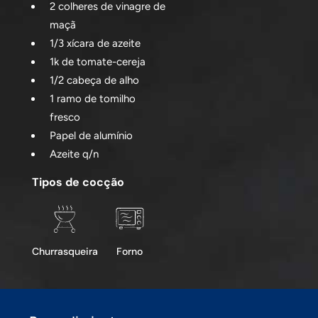
2 colheres de vinagre de
maçã
1/3 xícara de azeite
1k de tomate-cereja
1/2 cabeça de alho
1 ramo de tomilho
fresco
Papel de alumínio
Azeite q/n
Tipos de cocção
Churrasqueira
Forno