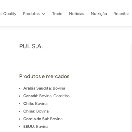
l Quality
Produtos
Trade
Noticias
Nutrição
Receitas
PUL S.A.
Produtos e mercados
Arábia Saudita
: Bovina
Canadá
: Bovina, Cordeiro
Chile
: Bovina
China
: Bovina
Coreia do Sul
: Bovina
EEUU
: Bovina