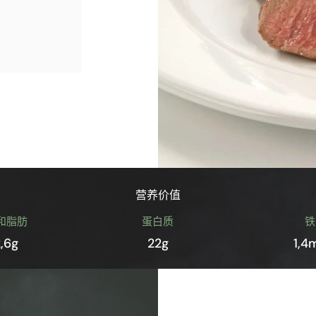
营养价值
和脂肪
蛋白质
铁
2,6g
22g
1,4