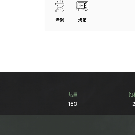
烤架
烤箱
热量
饱
150