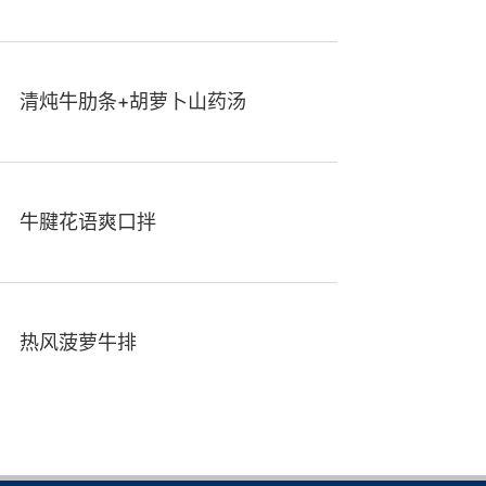
清炖牛肋条+胡萝卜山药汤
牛腱花语爽口拌
热风菠萝牛排