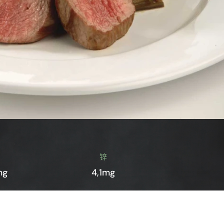
锌
mg
4,1mg