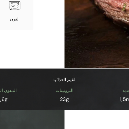
الفرن
القيم الغذائية
ديد
البروتينات
الدهون ال
2,6g
23g
1,5