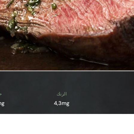
الزنك
ح
mg
4,3mg