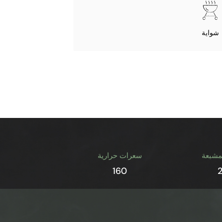
شواية
مشبعة
سعرات حرارية
160