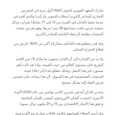
شارك المعهد القومي للحوم INAC لأول مرة في المعرض
التجاري للمتاجر الكبرى (محلات السوبر ماركت) والذي أقيم في
مدينة تشيبا باليابان في الفترة من 13 إلى 17 شباط/ فبراير، وذلك
بمنصة عرض بلغت مساحتها 36 مترا مربعا. وهو معرض متعدد
المنتجات نظمته الرابطة اليابانية للمتاجر الكبرى.
وقد قدر منظمو هذه الفاعلية مشاركة أكثر من 1600 عارض من
قطاع التجزئة المحلى.
ولا بد من الإشارة إلى أن اليابان تستورد ما يعادل 9٪ من اللحم
البقري على مستوى العالم من حيث القيمة، ولذا تعد ثالث أهم
مستورد في هذا الحقل. ولذلك تتطلع بلدنا إلى إعلاء قيمة
المنتجات المتخصصة في هذا السوق، لأن هذا يساعد على تحسين
فرص النفاذ إليه بشكل صحيح.
وجدير بالذكر أنه في تشرين الثاني نوفمبر من عام 2022 الآونة
الأخيرة، اعتمدت اليابان الأوروجوي كمصدر للسان الماشية
وحقق هذا الإنجاز الاقتصادي بين 15 و 25 مليون دولار سنويا.
وقد أبدى العملاء اهتمامهم بإقامة علاقات تجارية مع الأوروجوي