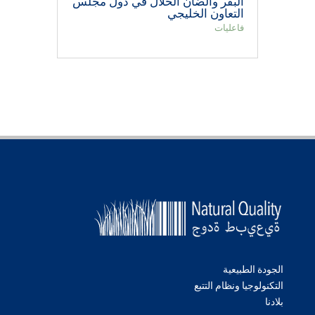
البقر والضأن الحلال في دول مجلس
التعاون الخليجي
فاعليات
الجودة الطبيعية
التكنولوجيا ونظام التتبع
بلادنا