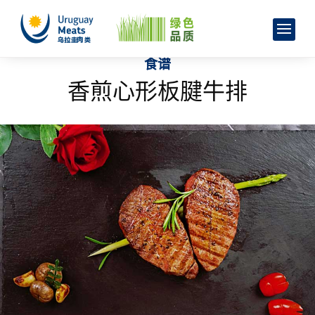
食谱
香煎心形板腱牛排