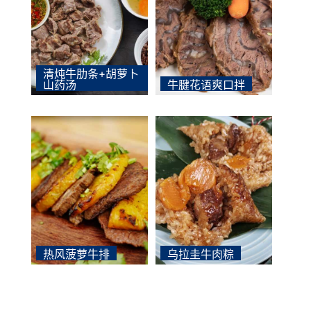
清炖牛肋条+胡萝卜
山药汤
牛腱花语爽口拌
热风菠萝牛排
乌拉圭牛肉粽