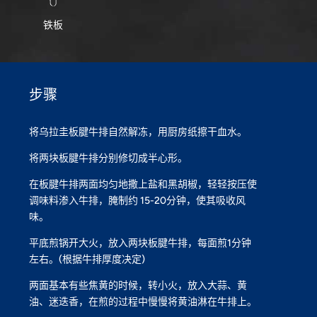
铁板
步骤
将乌拉圭板腱牛排自然解冻，用厨房纸擦干血水。
将两块板腱牛排分别修切成半心形。
在板腱牛排两面均匀地撒上盐和黑胡椒，轻轻按压使
调味料渗入牛排，腌制约 15-20分钟，使其吸收风
味。
平底煎锅开大火，放入两块板腱牛排，每面煎1分钟
左右。(根据牛排厚度决定)
两面基本有些焦黄的时候，转小火，放入大蒜、黄
油、迷迭香，在煎的过程中慢慢将黄油淋在牛排上。