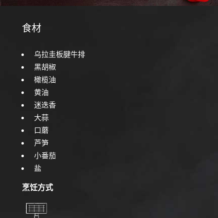
食材
乌拉圭板腱牛排
黑胡椒
橄榄油
黄油
迷迭香
大蒜
口蘑
芦笋
小番茄
盐
烹饪方式