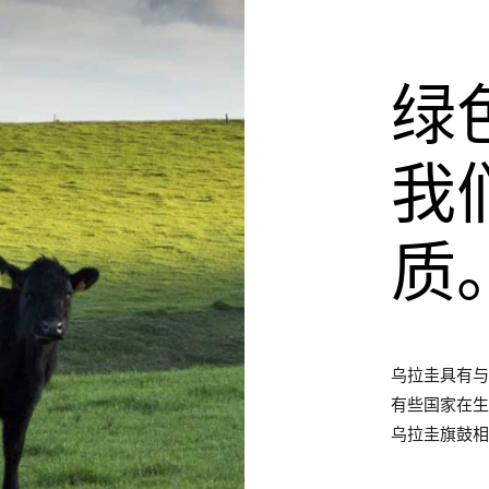
绿
我
质
乌拉圭具有
有些国家在
乌拉圭旗鼓