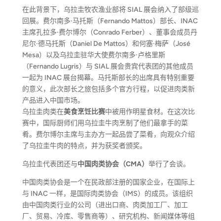
在此背景下，乌拉圭牧农渔业部将 SIAL 展会纳入了部级巡
回展。费尔南多·马托斯（Fernando Mattos）部长、INAC
主席孔拉多·费尔博尔（Conrado Ferber）、董事会成员丹
尼尔·德马托斯（Daniel De Mattos）和何塞·梅萨（José
Mesa）以及乌拉圭驻华大使费尔南多·卢格里斯
（Fernando Lugris）与 SIAL 展会贵宾代表团的其他成员
一起为 INAC 展台揭幕。马托斯部长的出席具有特别重要
的意义，此次部长之旅包括多个官方行程，以促进肉类新
产品进入中国市场。
乌拉圭肉类在
美食烹饪比赛
中被用作明星食材。在这次比
赛中，国际厨师们用乌拉圭牛肉烹制了他们最拿手的菜
肴。费尔博尔主席与主办方一起品尝了菜肴，向观众介绍
了乌拉圭牛肉的特点，并为获奖者颁奖。
乌拉圭代表团还与
中国肉类协会（CMA）
举行了会谈。
中国肉类协会是一个在民政部注册的国家企业，在国际上
与 INAC 一样，是国际肉类协会（IMS）的成员。该组织
由中国肉类行业的公司（进出口商、肉类加工厂、加工
厂、贸易、冷库、零售商等）、研究机构、新闻媒体等组