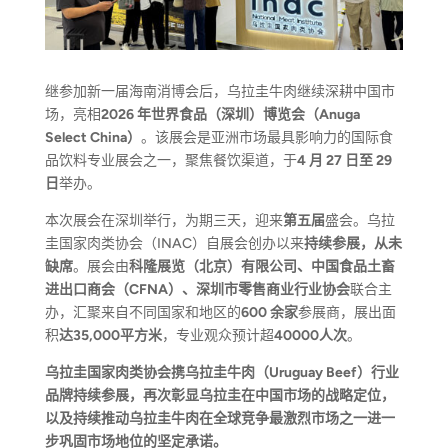
继参加新一届海南消博会后，乌拉圭牛肉继续深耕中国市
场，亮相
2026
年世界食品
（
深圳
）
博览会
（
Anuga
Select China）
。该展会是亚洲市场最具影响力的国际食
品饮料专业展会之一，聚焦餐饮渠道，于
4
月
27
日至
29
日
举办。
本次展会在深圳举行，为期三天，迎来
第五届
盛会。乌拉
圭国家肉类协会（INAC）自展会创办以来
持续参展，从未
缺席
。展会由
科隆展览（北京）有限公司、中国食品土畜
进出口商会（
CFNA
）、深圳市零售商业行业协会
联合主
办，汇聚来自不同国家和地区的
600
余家
参展商，展出面
积
达
35,000
平方米
，专业观众预计超
40000
人次
。
乌拉圭国家肉类协会携乌拉圭牛肉（
Uruguay Beef
）
行业
品牌持续参展，再次彰显乌拉圭在中国市场的战略定位，
以及持续推动乌拉圭牛肉在全球竞争最激烈市场之一进一
步巩固市场地位的坚定承诺。