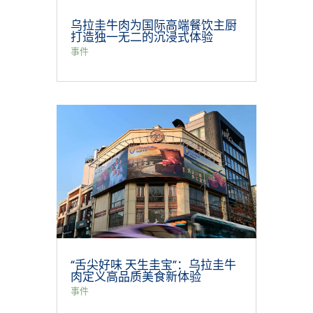
乌拉圭牛肉为国际高端餐饮主厨
打造独一无二的沉浸式体验
事件
“舌尖好味 天生圭宝”：乌拉圭牛
肉定义高品质美食新体验
事件