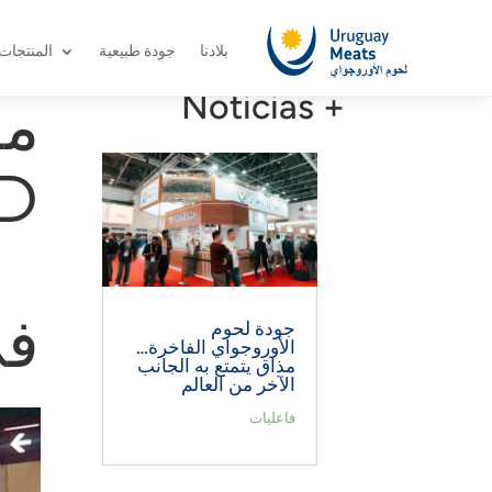
بلادنا
جودة طبيعية
المنتجات
+ Noticias
م
D
في
جودة لحوم
الأوروجواي الفاخرة…
مذاق يتمتع به الجانب
الآخر من العالم
فاعليات