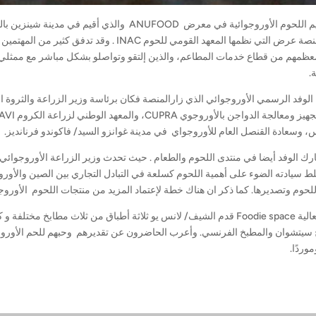
خلال منصة عرض التي نظمها المعهد القومي للحوم C
عظمهم من قطاع خدمات المطاعم، والذين إلتقو وتواصلو بشكل مباشر مع ممثلي 
.
الوفد الرسمي الأوروجوائي الذي زارالمنصة فكان برئاسة وزير الزراعة والثروة ا
 وسعادة القنصل العام للأوروجواي في مدينة غوانزو السيد/ فاكوندو فرنانديز.
ك الوفد أيضا في منتدى اللحوم والطعام . حيث تحدث وزير الزراعة الأوروجوائي 
 سيادته الضوء على أهمية اللحوم كسلعة في التبادل التجاري بين الصين والأوروجوي
اللحوم وتصديرها. كما ذكر ان هناك خطة لإعتماد المزيد من منتجات اللحوم الأوروج
وفي فعالية Foodie space قدم الشيف/ لانس يو ثلاثة أطباق من ثلاث مطابخ
موردًا.