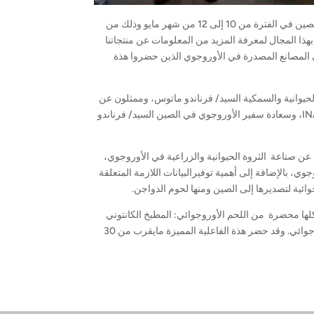
تم تقديم اللحوم الأوروجوائية في معرض ANUFOOD والذي أقيم في مدينة شينزين بالصين في الفترة من 10 إلى 12 من شهر مايو وذلك من
INA . وقد تدفق كثير من المهتمين بهذا المجال لمعرفة المزيد من المعلومات عن منتجاتنا
المصانع المصدرة في الأوروجوي الذين حضروا هذة
لحيوانية والسمكية السيد/ فرناندو ماتوس، وممثلون عن
غرفة تجهيز ومعالجة الدواجن بالأوروجوي CUPRA، والمعهد الوطني لزراعة الكروم INAVI، وسعادة سفير الأوروجوي في الصين السيد/ فرناندو
عن صناعة الثروة الحيوانية والزراعية في الأوروجوي،
، بالإضافة إلى أهمية توفيرالبيانات اللازمة المتعلقة
وائية لتصديرها إلى الصين ومنها لحوم الدواجن.
 مختلفة و كلها محضرة من اللحم الأوروجوائي: المطبخ الكانتوني
ومطبخ سيتشوان والمطبخ الفرنسي. وأعرب الحاضرون عن تقديرهم وحبهم للحم الأوروجوائي. وقد حضر هذة الفاعلية المميزة مايقرب من 30