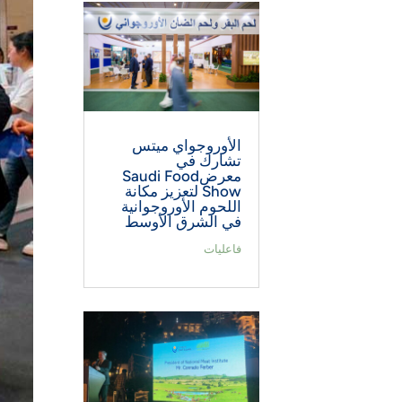
الأوروجواي ميتس
تشارك في
معرضSaudi Food
Show لتعزيز مكانة
اللحوم الأوروجوانية
في الشرق الأوسط
فاعليات