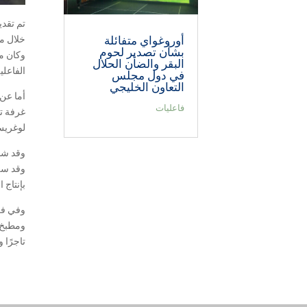
أوروغواي متفائلة
بشأن تصدير لحوم
وكان م
البقر والضأن الحلال
الفاعلية
في دول مجلس
التعاون الخليجي
أما عن 
فاعليات
لوغريس،
وقد شار
وقد سلط
بإنتاج 
تاجرًا و