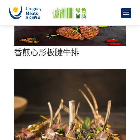
香煎心形板腱牛排