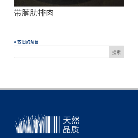
带腩肋排肉
« 较旧的条目
搜索