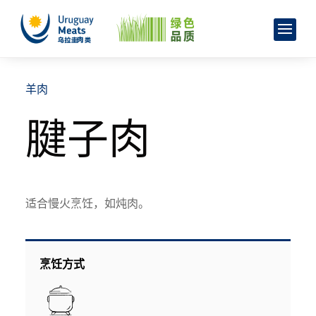
羊肉
腱子肉
适合慢火烹饪，如炖肉。
烹饪方式