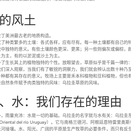
的风土
拉丁美洲最古老的地质构造。
就了种类繁多的土壤：各式各样，应有尽有。每一种土壤都有自己的
统中独特的意义。有些土壤颜色更深、更黑；另一些则偏灰或偏棕，
土为主，有的以淤泥或沙土为主。
予了生长其上的植物独特的个性。放眼望去，草原似乎是千篇一律的
我们深入观察，当我们有了敏锐的洞察力，我们就会辨认出数十种乃
一种都有其存在的意义。牧场上主要是禾本科植物和豆科植物，但也
些自然条件赋予肉类独特的风味：乌拉圭草原的风味。
、水：我们存在的理由
多，雨量充沛：水是一切的基础。乌拉圭的名字就与水有关：乌拉圭
ca Oriental del río Uruguay）。它与南格兰德河、阿根廷恩特雷
圭河接壤。水、阳光、广阔的平原是生产牧草的必要条件，而只有反