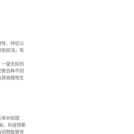
特性、特征以
颜色较浅；有
：一望无际的
至数百种不同
有其他植物生
东岸共和国
里奥斯省、科连特斯
刍动物能够充