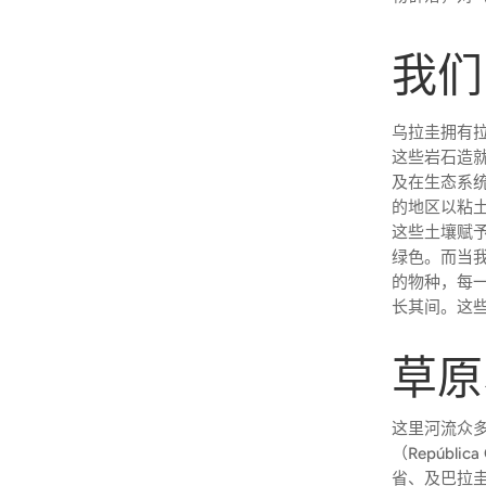
我们
乌拉圭拥有
这些岩石造
及在生态系
的地区以粘
这些土壤赋
绿色。而当
的物种，每
长其间。这
草原
这里河流众
（Repúbli
省、及巴拉