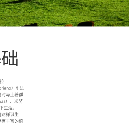
基础
德拉
Soriano）引进
当时与土著群
oas）、米努
件下生活。
就这样诞生
拥有丰富的植