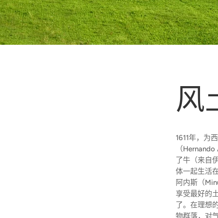
风
1611年，
（Hernando
了牛（来自
体一起生活在
阿内斯（Mi
享受最好的
了。在理想
物群落，对