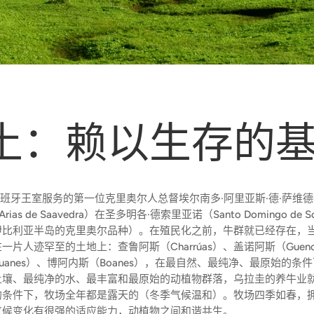
土：赖以生存的
为西班牙王室服务的第一位克里奥尔人总督埃尔南多·阿里亚斯·德·萨维
 Arias de Saavedra）在圣多明各·德索里亚诺（Santo Domingo de 
伊比利亚半岛的克里奥尔品种）。在殖民化之前，牛群就已经存在，
一片人迹罕至的土地上：查鲁阿斯（Charrúas）、盖诺阿斯（Guen
nuanes）、博阿内斯（Boanes），在最自然、最纯净、最原始的条
土壤、最纯净的水、最丰富和最原始的动植物群落，乌拉圭的养牛业
的条件下，牧场全年都是露天的（冬季气候温和）。牧场四季如春，
气候变化有很强的适应能力，动植物之间和谐共生。