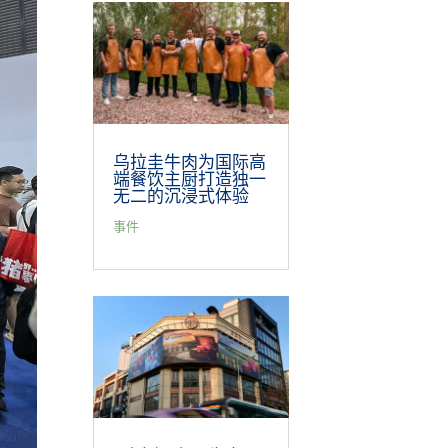
乌拉圭牛肉为国际高
端餐饮主厨打造独一
无二的沉浸式体验
事件