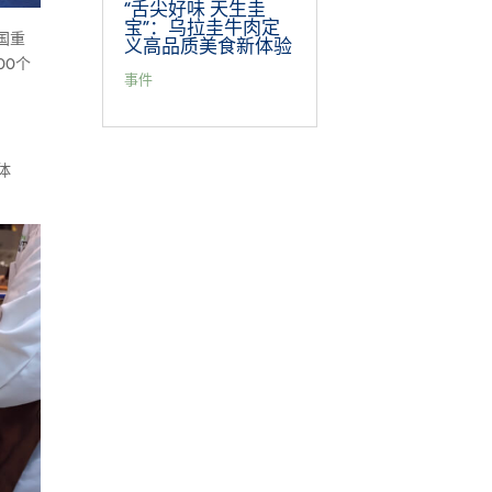
“舌尖好味 天生圭
宝”：乌拉圭牛肉定
中国重
义高品质美食新体验
00个
事件
体