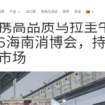
品质
产品
出口商
新闻与活动
营养
食谱
携高品质乌拉圭
26海南消博会，
市场