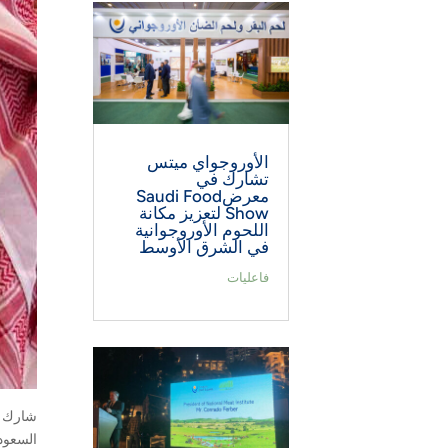
الأوروجواي ميتس
تشارك في
معرضSaudi Food
Show لتعزيز مكانة
اللحوم الأوروجوانية
في الشرق الأوسط
فاعليات