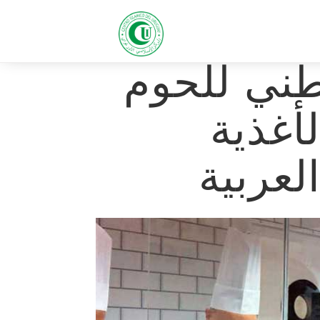
طني للحوم
لأغذية
لعربية