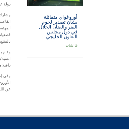
دولة على مساحة 18500 متر مربع. وتم 
أوروغواي متفائلة
الفاعل
بشأن تصدير لحوم
البقر والضأن الحلال
المهتمي
في دول مجلس
التعاون الخليجي
بالمنتج
فاعليات
وقام بز
السيد/ 
دافيلا 
وفي إط
الأوروج
عن اللح