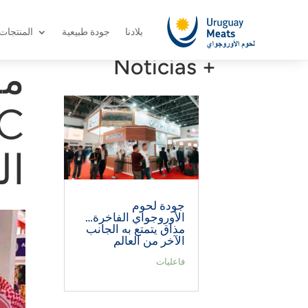
بلادنا
جودة طبيعية
المنتجات
+ Noticias
مش
ال
جودة لحوم
الأوروجواي الفاخرة…
مذاق يتمتع به الجانب
الآخر من العالم
فاعليات