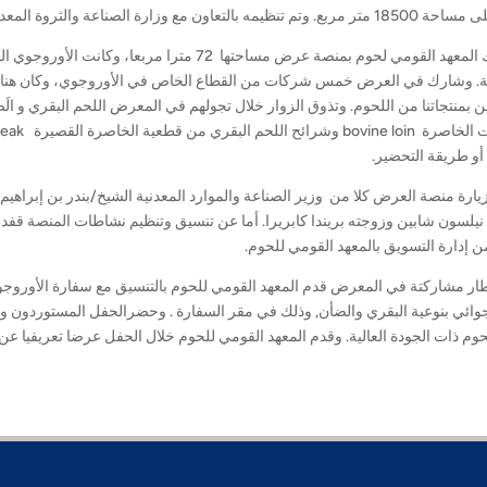
تنظيمه بالتعاون مع وزارة الصناعة والثروة المعدنية السعودية.
وشارك المعهد القومي لحوم بمنصة عرض مساحتها 72 مت
ية. وشارك في العرض خمس شركات من القطاع الخاص في الأوروجوي، وكان هناك 
ن بمنتجاتنا من اللحوم. وتذوق الزوار خلال تجولهم في المعرض اللحم البقري و ا
 أو طريقة التحضير.
يارة منصة العرض كلا من وزير الصناعة والموارد المعدنية الشيخ/بندر بن إبراهيم
نيلسون شابين وزوجته بريندا كابريرا. أما عن تنسيق وتنظيم نشاطات المنصة قفد 
من إدارة التسويق بالمعهد القومي للحوم.
ار مشاركتة في المعرض قدم المعهد القومي للحوم بالتنسيق مع سفارة الأوروجوي
وائي بنوعية البقري والضأن, وذلك في مقر السفارة . وحضرالحفل المستوردون وال
وم ذات الجودة العالية. وقدم المعهد القومي للحوم خلال الحفل عرضا تعريفيا عن ا