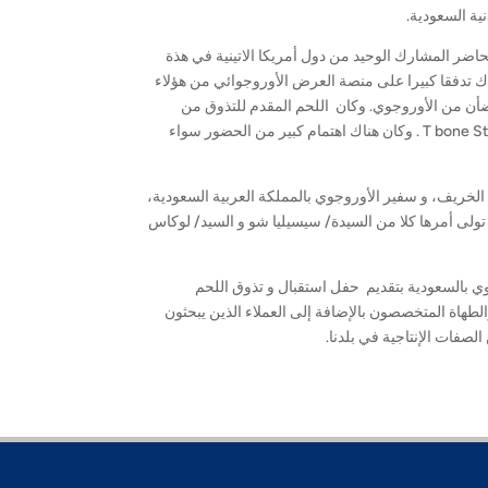
را مربعا، وكانت الأوروجوي الحاضر المشارك الوحيد من دول أمريكا الاتينية في هذة
تدفقا كبيرا على منصة العرض الأوروجوائي من هؤلاء
لَضأن من الأوروجوي. وكان اللحم المقدم للتذوق من
قطعيات الخاصرة bovine loin وشرائح اللحم البقري من قطعية الخاصرة القصيرة T bone Steak . وكان هناك اهتمام كبير من الحضور سواء
 الخريف، و سفير الأوروجوي بالمملكة العربية السعودية،
تولى أمرها كلا من السيدة/ سيسيليا شو و السيد/ لوكاس
 بالسعودية بتقديم حفل استقبال و تذوق اللحم
طهاة المتخصصون بالإضافة إلى العملاء الذين يبحثون
لصفات الإنتاجية في بلدنا.