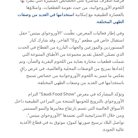
فرصة التعرّف مباشرة على الخصائص المتميّزة التي تنفرد بها
اللحوم الأوروجوانية، من حيث نعومة القطعيات، وامتلاؤها
بالعصارة الطبيعية مع إمكانية
استخدامها في العديد من وصفات
الطهي المختلفة
.
وفي إطار فعاليات المعرض، نظّمت “الأوروجواي ميتس” حفل
استقبال خاص في مطعم “روكا” الفاخر، وقد شارك كبار
المستوردين والموزعين والجهات البارزة من القطاع في الحدث
الذي تضمّن الحفل تقديم مجموعة من الأطباق المتنوعة التي
شملت قطعيات مختارة بعناية من اللحوم البقرية والضأن، وتم
إعدادها بمزيج من الوصفات المحلية والعالمية، في عرض راقٍ
يعكس ما تتميز به اللحوم الأوروجوانية من خصائص تسمح
باستخدامها في العديد من وصفات الطهي المختلفة.
وتؤكد المشاركة في معرض “Saudi Food Show” التزام
الأوروجواي بالترويج للحومها المنتجة من المراعي الطبيعية داخل
الأسواق العالمية التي تتسم بارتفاع معاييرها والنمو المستمر.
ومن خلال الاستراتيجية التي تعتمدها “الأوروجواي ميتس”،
تواصل البلاد ترسيخ صورتها كمورّد موثوق به في قطاع الأغذية
عالية الجودة.