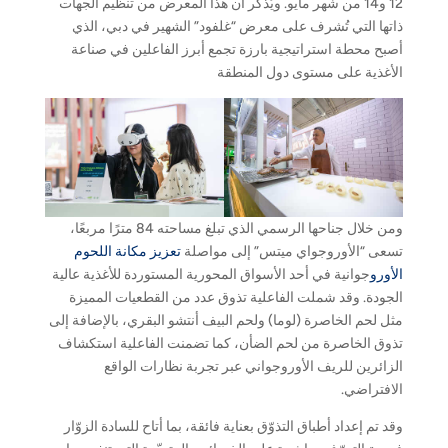
12 و14 من شهر مايو. ويُذكر أن هذا المعرض من تنظيم الجهات
ذاتها التي تُشرف على معرض “غلفود” الشهير في دبي، الذي
أصبح محطة استراتيجية بارزة تجمع أبرز الفاعلين في صناعة
الأغذية على مستوى دول المنطقة
ومن خلال جناحها الرسمي الذي تبلغ مساحته 84 مترًا مربعًا،
تسعى “الأوروجواي ميتس” إلى مواصلة
تعزيز مكانة اللحوم
الأورو
جوانية في أحد الأسواق المحورية المستوردة للأغذية عالية
الجودة. وقد شملت الفاعلية تذوق عدد من القطعيات المميزة
مثل لحم الخاصرة (لوما) ولحم البيف أنتشو البقري، بالإضافة إلى
تذوق الخاصرة من لحم الضأن، كما تضمنت الفاعلية استكشاف
الزائرين للريف الأوروجواني عبر تجربة نظارات الواقع
الافتراضي.
وقد تم إعداد أطباق التذوّق بعناية فائقة، بما أتاح للسادة الزوّار