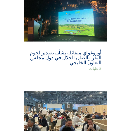
أوروغواي متفائلة بشأن تصدير لحوم
البقر والضأن الحلال في دول مجلس
التعاون الخليجي
فاعليات